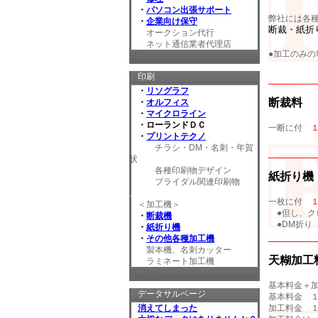
・
パソコン出張サポート
弊社には各
・
企業向け保守
断裁・紙折
オークション代行
ネット通信業者代理店
●加工のみ
PC119
、
印刷
・
リソグラフ
断裁料
・
オルフィス
・
マイクロライン
・ローランドＤＣ
一断に付
・
プリントテクノ
・
チラシ・DM・名刺・年賀
状
各種印刷物デザイン
紙折り機
ブライダル関連印刷物
.
一枚に付
＜加工機＞
●但し、ク
・
断裁機
●DM折り
・
紙折り機
・
・
その他各種加工機
製本機、名刺カッター
天糊加工
ラミネート加工機
PC119
基本料金＋
データサルベージ
基本料金 １
加工料金 １
消えてしまった