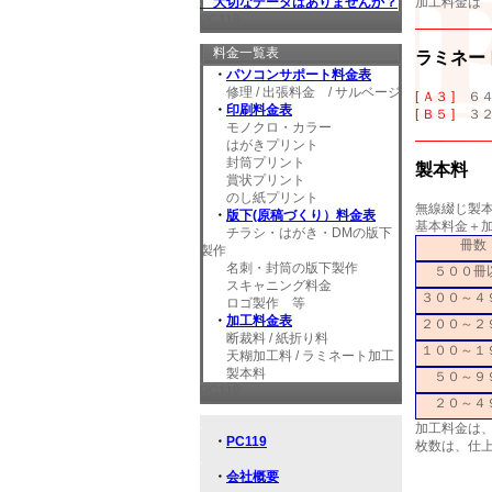
加工料金は
大切なデータはありませんか？
・
PC119
料金一覧表
ラミネー
・
パソコンサポート料金表
修理 / 出張料金 / サルベージ
[ Ａ３ ]
６
・
印刷料金表
[ Ｂ５ ]
３
モノクロ・カラー
・
はがきプリント
封筒プリント
製本料
賞状プリント
のし紙プリント
無線綴じ製本
・
版下(原稿づくり）料金表
基本料金＋
チラシ・はがき・DMの版下
冊数
製作
名刺・封筒の版下製作
５００冊
スキャニング料金
３００～４
ロゴ製作 等
・
加工料金表
２００～２
断裁料 / 紙折り料
１００～１
天糊加工料 / ラミネート加工
製本料
５０～９
PC119
２０～４
.
加工料金は
・
PC119
枚数は、仕
.
・
会社概要