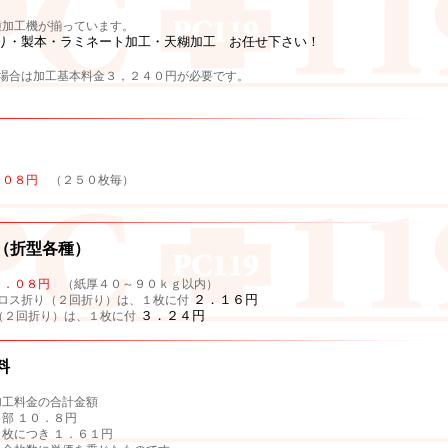
種加工機が揃っています。
り・製本・ラミネート加工・天糊加工 お任せ下さい！
の場合は加工基本料金３，２４０円が必要です。
１０８円
（２５０枚毎）
（折型各種）
１．０８円
（紙厚４０～９０ｋｇ以内）
２．１６円
ロス折り（２回折り）は、１枚に付
３．２４円
（２回折り）は、１枚に付
料
加工料金の合計金額
部 １０．８円
枚につき １．６１円