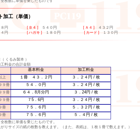
 全枚数に単価を乗じたものです
ト加工（単価）
４８円
[ Ｂ４ ]
５４０円
[ Ａ４ ]
４３２円
２４円
[ ハガキ ]
１８０円
[ カード ]
１３０円
（ くるみ製本 ）
加工料金の合計金額
基本料金
加工料金
１冊 ４３．２円
３．２４円 / 枚
以上
５４．０円
３．２４円 / 枚
９９冊
６４．8月分円
３．24円 / 枚
９９冊
７5．6円
３．２４円 / 枚
９９冊
７５．６円
５．３２円 / 枚
９冊
７５．６円
５．４円 / 枚
９冊
、全枚数に単価を乗じたものです。
上がりサイズの紙の枚数を教えます。（また、表紙は、１枚１冊で数えます。）